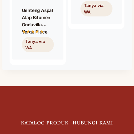
Genteng Aspal
Atap Bitumen
Onduvilla
Verge Piece
Shaded Brown
/ Nok Samping
Warna Coklat /
Coklat
KATALOG PRODUK
HUBUNGI KAMI